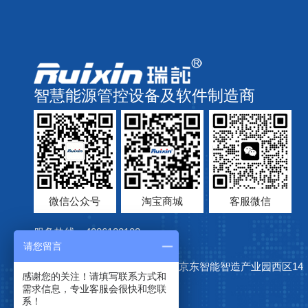
智慧能源管控设备及软件制造商
微信公众号
淘宝商城
客服微信
服务热线：4006122102
请您留言
代理合作：13706122102 孙经理
地址：常州市钟楼区新前路45号京东智能智造产业园西区14
感谢您的关注！请填写联系方式和
幢
需求信息，专业客服会很快和您联
系！