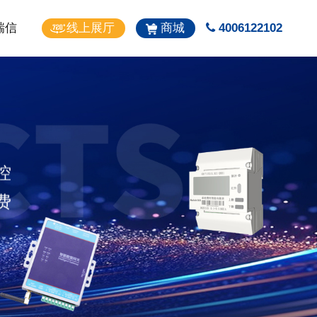
瑞信
线上展厅
商城
4006122102
控
费